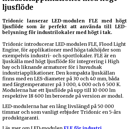
ljusflöde
Tridonic lanserar LED-modulen FLE med högt
ljusflöde som är perfekt att använda till LED-
belysning för industrilokaler med högt i tak.
Tridonic introducerar LED-modulen FLE, Flood Light
Engine, för applikationer med höga takhöjder som
exempelvis industri- och sportlokaler. FLE är en
ljuskälla med högt ljusflöde för integrering i High
bay och liknande armaturer för i huvudsak
industriapplikationer. Den kompakta ljuskällan
finns med en LES-diameter på 30 och 40 mm, båda
med färgtemperaturer på 3 000, 4 000 och 6 500 K.
Modulerna har ett ljusflöde på upp till 10 000 lm
respektive 18 600 lm beroende på version av modul.
LED-modulerna har en lång livslängd på 50 000
timmar och som vanligt erbjuder Tridonic en 5-års
produktgaranti.
Läs mer om LED-modulen
FLE för industri
.