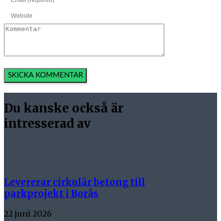
Du kanske också är
intresserad av
Levererar cirkulär betong till
parkprojekt i Borås
22 juni 2026