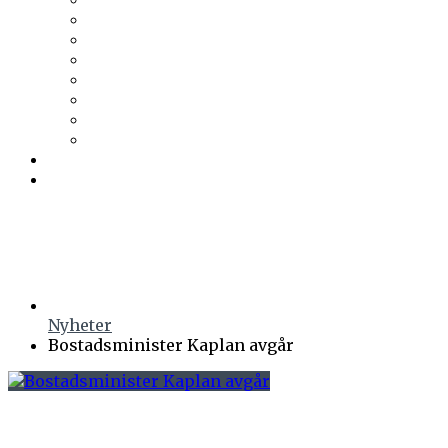
Trä & Teknik
Uponor
Uponor VVS
vuab
Wennerström Ljuskontroll
Wiklunds
Wikström VVS-Kontroll
Östberg
Prenumerera
Events
Nyheter
Bostadsminister Kaplan avgår