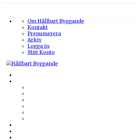
Om Hållbart Byggande
Kontakt
Prenumerera
Arkiv
Logga in
Mitt Konto
Byggprojekt
Energieffektivisering
Belysning
Klimatskal
Värme & Kyla
Ventilation
Sanitet
Vatten
Arkitektur
Byggmaterial
Hållbara städer