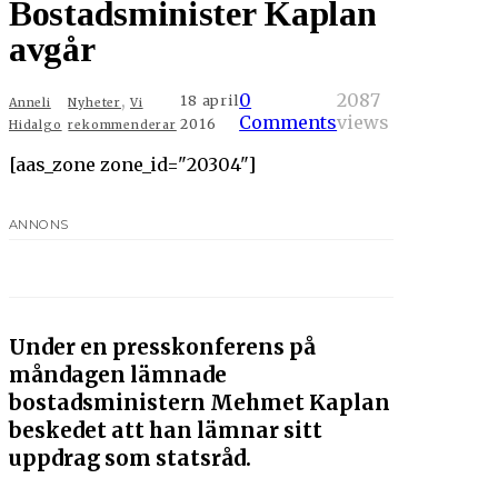
Bostadsminister Kaplan
avgår
,
0
2087
18 april
Anneli
Nyheter
Vi
Comments
views
2016
Hidalgo
rekommenderar
[aas_zone zone_id="20304"]
ANNONS
Under en presskonferens på
måndagen lämnade
bostadsministern Mehmet Kaplan
beskedet att han lämnar sitt
uppdrag som statsråd.