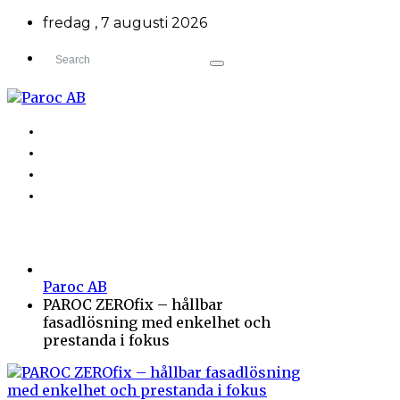
fredag , 7 augusti 2026
TILLBAKA TILL HÅLLBART BYGGANDE
OM PAROC AB
NYHETER & PRESS
KONTAKT
Paroc AB
PAROC ZEROfix – hållbar
fasadlösning med enkelhet och
prestanda i fokus