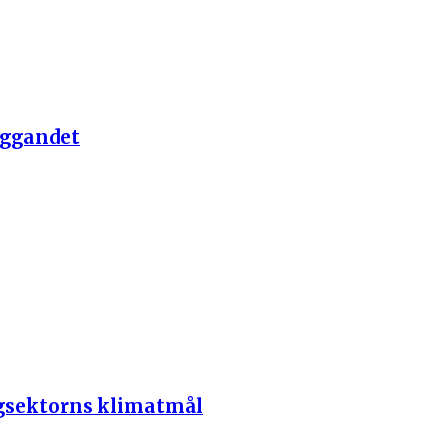
yggandet
ggsektorns klimatmål