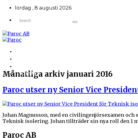
lördag , 8 augusti 2026
TILLBAKA TILL HÅLLBART BYGGANDE
OM PAROC AB
NYHETER & PRESS
Månatliga arkiv
januari 2016
KONTAKT
Paroc utser ny Senior Vice Presiden
Johan Magnusson, med en civilingenjörsexamen och en 
Teknisk isolering. Johan tillträder sin nya roll den 1
Paroc AB