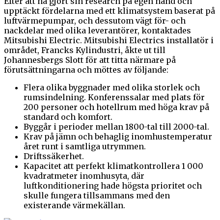
Efter att ha gjort sin research på egen hand och
upptäckt fördelarna med ett klimatsystem baserat på
luftvärmepumpar, och dessutom vägt för- och
nackdelar med olika leverantörer, kontaktades
Mitsubishi Electric. Mitsubishi Electrics installatör i
området, Francks Kylindustri, åkte ut till
Johannesbergs Slott för att titta närmare på
förutsättningarna och möttes av följande:
Flera olika byggnader med olika storlek och
rumsindelning. Konferenssalar med plats för
200 personer och hotellrum med höga krav på
standard och komfort.
Byggår i perioder mellan 1800-tal till 2000-tal.
Krav på jämn och behaglig inomhustemperatur
året runt i samtliga utrymmen.
Driftssäkerhet.
Kapacitet att perfekt klimatkontrollera 1 000
kvadratmeter inomhusyta, där
luftkonditionering hade högsta prioritet och
skulle fungera tillsammans med den
existerande värmekällan.