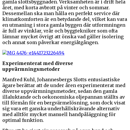
gamla slottsbyggnaden. Verksamheten är i drift hela
året, med korta avbrott på vinter och sommar.
Dessemellan ska man hålla en perfekt service där
klimatkomforten är en betydande del, vilket kan vara
en utmaning i stora gamla byggen där utformningen
är full av vinklar, vrår och byggtekniker som ofta
lämnar mycket övrigt att önska vad gäller isolering
och annat som påverkar energiåtgången.
Experimenterat med diverse
uppvärmningsmetoder
Manfred Kuhl, Johannesbergs Slotts entusiastiske
ägare berättar att de under åren experimenterat med
diverse uppvärmningsmetoder, sedan den gamla
illaluktande och oekonomiska oljepannan ställts av
till förmån för en bergvärmelösning, som dock visat
sig vara ett ganska underhållskrävande alternativ
med alltför mycket manuell handpåläggning för
optimal funktion.