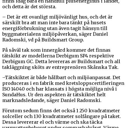
finns idag bara en handfull plusenergihus i landet,
och detta är det största.
– Det är ett ovanligt miljövänligt hus, och det är
särskilt bra att man inte bara tänkt på husets
energiförbrukning utan även tagit hänsyn till
byggmaterialens miljöpåverkan, säger Daniel
Radomski, vd på Buildsmart Group.
På såväl tak som innergård kommer det finnas
tätskikt av modellerna Derbigum SP4 respektive
Derbigum GC. Detta levereras av Buildsmart och all
takläggning sköts av entreprenören Skånska Tak.
–Tätskiktet är både hållbart och miljöanpassat. Det
produceras i en fabrik med kretsloppscertifieringen
ISO 14040 och har klassats i högsta möjliga nivå i
SundaHus. Ur den aspekten är tätskiktet helt
marknadsledande, säger Daniel Radomski.
Förutom sedum finns det också 1 250 kvadratmeter
solceller och 130 kvadratmeter solfångare på taket.
Dessa levererar el och värme och ska täcka
varmvattenbehovet under sommarhalvåret. Värme