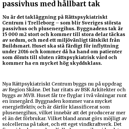
passivhus med hållbart tak
Nu är det takläggning på Rättspsykiatriskt
Centrum i Trelleborg – som blir Sveriges största
passivhus och plusenergihus. Byggnadens tak är
15 000 m2 stort och kommer till stora delar täckas
av sedum, och med ett miljövänligt tätskikt från
Buildsmart. Huset ska stå färdigt för inflyttning
under 2016 och kommer då ha hand om patienter
som dömts till sluten rättspsykiatrisk vård och
kommer ha en mycket hög skyddsklass.
Nya Rättpsykiatriskt Centrum byggs nu på uppdrag
av Region Skåne. Det har ritats av BSK Arkitekter och
byggs av MVB. Huset får tre flyglar i två våningar runt
en innergård. Byggnaden kommer vara mycket
energieffektiv, och är därför klassificerat som
plusenergihus, vilket innebär att det producerar mer
el än det förbrukar. Vilket bland annat görs möjligt av
solcellerna på taket, och ett eget vindkraftverk. Det