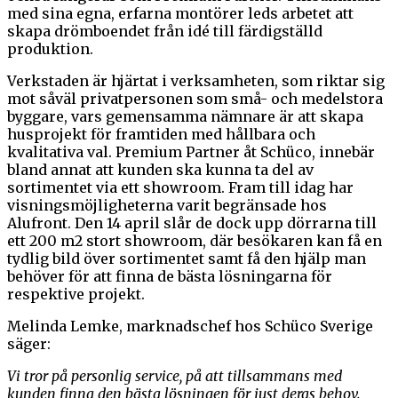
med sina egna, erfarna montörer leds arbetet att
skapa drömboendet från idé till färdigställd
produktion.
Verkstaden är hjärtat i verksamheten, som riktar sig
mot såväl privatpersonen som små- och medelstora
byggare, vars gemensamma nämnare är att skapa
husprojekt för framtiden med hållbara och
kvalitativa val. Premium Partner åt Schüco, innebär
bland annat att kunden ska kunna ta del av
sortimentet via ett showroom. Fram till idag har
visningsmöjligheterna varit begränsade hos
Alufront. Den 14 april slår de dock upp dörrarna till
ett 200 m2 stort showroom, där besökaren kan få en
tydlig bild över sortimentet samt få den hjälp man
behöver för att finna de bästa lösningarna för
respektive projekt.
Melinda Lemke, marknadschef hos Schüco Sverige
säger:
Vi tror på personlig service, på att tillsammans med
kunden finna den bästa lösningen för just deras behov.