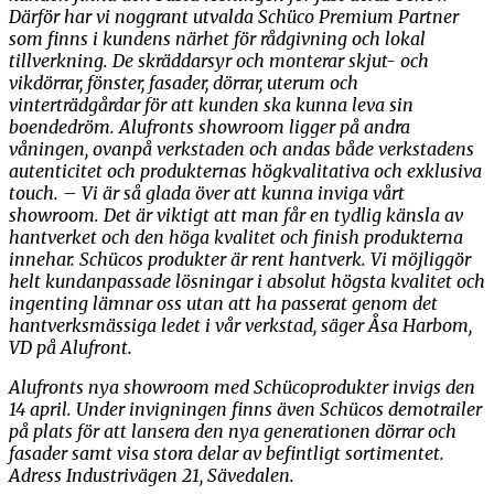
Därför har vi noggrant utvalda Schüco Premium Partner
som finns i kundens närhet för rådgivning och lokal
tillverkning. De skräddarsyr och monterar skjut- och
vikdörrar, fönster, fasader, dörrar, uterum och
vinterträdgårdar för att kunden ska kunna leva sin
boendedröm. Alufronts showroom ligger på andra
våningen, ovanpå verkstaden och andas både verkstadens
autenticitet och produkternas högkvalitativa och exklusiva
touch. – Vi är så glada över att kunna inviga vårt
showroom. Det är viktigt att man får en tydlig känsla av
hantverket och den höga kvalitet och finish produkterna
innehar. Schücos produkter är rent hantverk. Vi möjliggör
helt kundanpassade lösningar i absolut högsta kvalitet och
ingenting lämnar oss utan att ha passerat genom det
hantverksmässiga ledet i vår verkstad, säger Åsa Harbom,
VD på Alufront.
Alufronts nya showroom med Schücoprodukter invigs den
14 april. Under invigningen finns även Schücos demotrailer
på plats för att lansera den nya generationen dörrar och
fasader samt visa stora delar av befintligt sortimentet.
Adress Industrivägen 21, Sävedalen.