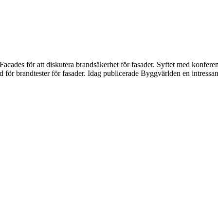
cades för att diskutera brandsäkerhet för fasader. Syftet med konferense
ör brandtester för fasader. Idag publicerade Byggvärlden en intressant 