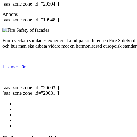
[aas_zone zone_id="20304"]
Annons
[aas_zone zone_id="10948"]
Förra veckan samlades experter i Lund på konferensen Fire Safety of Fa
och hur man ska arbeta vidare mot en harmoniserad europeisk standard f
Läs mer här
[aas_zone zone_id="20603"]
[aas_zone zone_id="20031"]