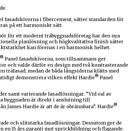
de.
l fasadskivorna i fibercement, sätter standarden för
as på ett harmoniskt sätt.
bör för ett modernt träbyggnadsföretag har den nya
ionella planlösning och högkvalitativa finish sätter
iktstarkhet kan förenas i en harmonisk helhet.
®
Panel fasadskivorna, som tillsammans ger
 ytor och valde därför en design med två kontrasterande
 en träfasad, medan de båda långsidorna klätts med
®
mtidigt demonstrera vilken effekt Hardie
Panel
er samt varierande fasadlösningar. ”Vid val av
a byggnaden är direkt i anslutning till
®
n James Hardie är att de är obrännbara”. Hardie
ivade och slitstarka fasadlösningar. Dessutom ger de
 en 15 års garanti mot sprickbildning och flagande.