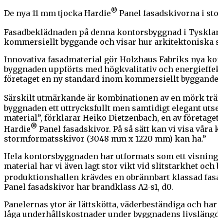
®
De nya 11 mm tjocka Hardie
Panel fasadskivorna i st
Fasadbeklädnaden på denna kontorsbyggnad i Tysklan
kommersiellt byggande och visar hur arkitektoniska st
Innovativa fasadmaterial gör Holzhaus Fabriks nya kon
byggnaden uppförts med högkvalitativ och energieffekt
företaget en ny standard inom kommersiellt byggande –
Särskilt utmärkande är kombinationen av en mörk träf
byggnaden ett uttrycksfullt men samtidigt elegant utsee
material”, förklarar Heiko Dietzenbach, en av företag
®
Hardie
Panel fasadskivor. På så sätt kan vi visa vå
stormformatsskivor (3048 mm x 1220 mm) kan ha.”
Hela kontorsbyggnaden har utformats som ett visnings
material har vi även lagt stor vikt vid slitstarkhet o
produktionshallen krävdes en obrännbart klassad fasa
Panel fasadskivor har brandklass A2-s1, d0.
Panelernas ytor är lättskötta, väderbeständiga och ha
låga underhållskostnader under byggnadens livslängd e