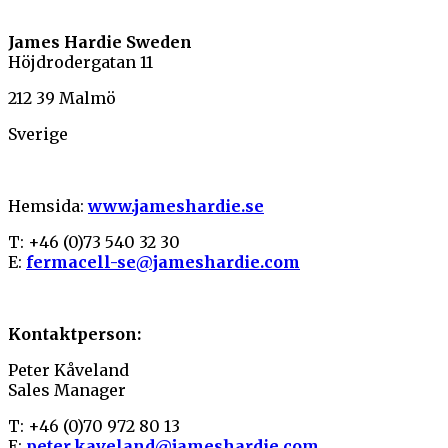
James Hardie Sweden
Höjdrodergatan 11
212 39 Malmö
Sverige
Hemsida:
www.jameshardie.se
T: +46 (0)73 540 32 30
E:
fermacell-se@jameshardie.com
Kontaktperson:
Peter Kåveland
Sales Manager
T: +46 (0)70 972 80 13
E:
peter.kaveland@jameshardie.com