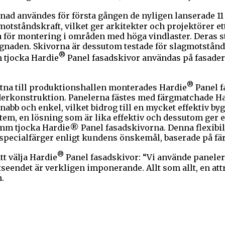
ad användes för första gången de nyligen lanserade 11
motståndskraft, vilket ger arkitekter och projektörer 
a för montering i områden med höga vindlaster. Deras st
naden. Skivorna är dessutom testade för slagmotstånd – 
®
m tjocka Hardie
Panel fasadskivor användas på fasader 
®
utna till produktionshallen monterades Hardie
Panel f
derkonstruktion. Panelerna fästes med färgmatchade H
bb och enkel, vilket bidrog till en mycket effektiv byg
, en lösning som är lika effektiv och dessutom ger ett
mm tjocka Hardie® Panel fasadskivorna. Denna flexibil
m specialfärger enligt kundens önskemål, baserade på f
®
t välja Hardie
Panel fasadskivor: “Vi använde panelern
seendet är verkligen imponerande. Allt som allt, en att
.