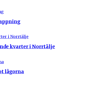
tappning
nde kvarter i Norrtälje
ot lågorna