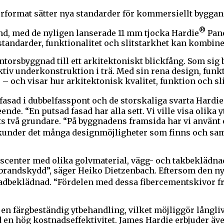
orformat sätter nya standarder för kommersiellt byggan
®
d, med de nyligen lanserade 11 mm tjocka Hardie
Pane
andarder, funktionalitet och slitstarkhet kan kombiner
torsbyggnad till ett arkitektoniskt blickfång. Som sig 
iv underkonstruktion i trä. Med sin rena design, funkt
 och visar hur arkitektonisk kvalitet, funktion och sl
asad i dubbelfasspont och de storskaliga svarta Hardie
nde. “En putsad fasad har alla sett. Vi ville visa olika
ets två grundare. “På byggnadens framsida har vi använt
ra kunder det många designmöjligheter som finns och sa
center med olika golvmaterial, vägg- och takbeklädnad
ch brandskydd”, säger Heiko Dietzenbach. Eftersom den ny
dbeklädnad. “Fördelen med dessa fibercementskivor frå
r en färgbeständig ytbehandling, vilket möjliggör långl
n hög kostnadseffektivitet. James Hardie erbjuder även