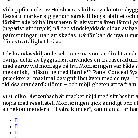
Vid uppförandet av Holzhaus Fabriks nya kontorsbyggn
Dessa utmärker sig genom särskilt hög stabilitet och 
förbättrade böjhållfastheten är skivorna även lämplig
(negativt vindtryck) på den vindskyddade sidan av bygg
påfrestningar utan att skadas. Därför kan de nya 11 m
där extra tålighet krävs.
​I de brandavskiljande sektionerna som är direkt ansl
övriga delar av byggnaden användes en träbaserad un
med skruv vid montage på trä. Monteringen var både sna
mekanisk, infästning med Hardie™ Panel Conceal System
projektörer maximal designfrihet även med de nya 11 
tidlösa standardkulörer – och möjligheten att ta fra
VD Heiko Dietzenbach är mycket nöjd med sitt beslut at
nöjda med resultatet. Monteringen gick smidigt och ut
att rekommendera till våra kunder”, sammanfattar han