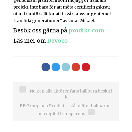
gemensam plattform som möjliggör hållbara
projekt, inte bara för att möta certifieringskrav,
utan framför allt för att ta vårt ansvar gentemot
framtida generationer,” avslutar Mikael.
Besök oss gärna på
prodikt.com
Läs mer om
Devoco
Nu kan alla aktörer fatta hållbara beslut i
tid
BE Group och Prodikt – stål möter hållbarhet
och digital transparens