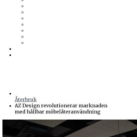
Trä & Teknik
Uponor
Uponor VVS
vuab
Wennerström Ljuskontroll
Wiklunds
Wikström VVS-Kontroll
Östberg
Prenumerera
Events
Återbruk
AZ Design revolutionerar marknaden
med hållbar möbelåteranvändning