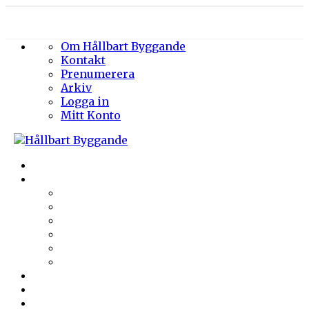
Om Hållbart Byggande
Kontakt
Prenumerera
Arkiv
Logga in
Mitt Konto
Byggprojekt
Energieffektivisering
Belysning
Klimatskal
Värme & Kyla
Ventilation
Sanitet
Vatten
Arkitektur
Byggmaterial
Hållbara städer