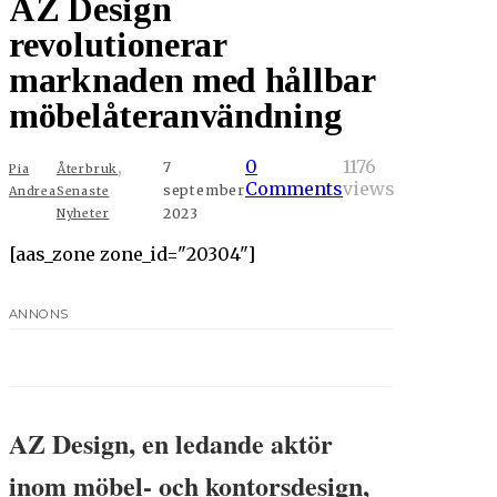
AZ Design
revolutionerar
marknaden med hållbar
möbelåteranvändning
,
0
1176
7
Pia
Återbruk
Comments
views
september
Andrea
Senaste
2023
Nyheter
[aas_zone zone_id="20304"]
ANNONS
AZ Design, en ledande aktör
inom möbel- och kontorsdesign,