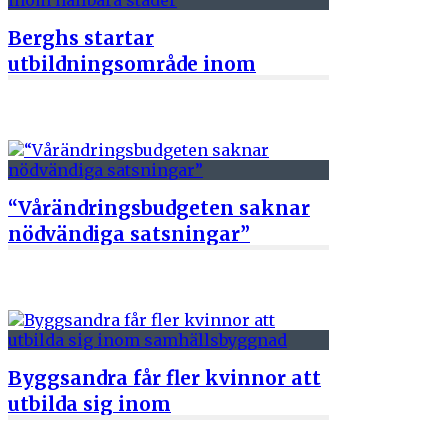
Berghs startar
utbildningsområde inom
hållbara städer
13 maj 2022
“Vårändringsbudgeten saknar
nödvändiga satsningar”
19 april 2022
Byggsandra får fler kvinnor att
utbilda sig inom
samhällsbyggnad