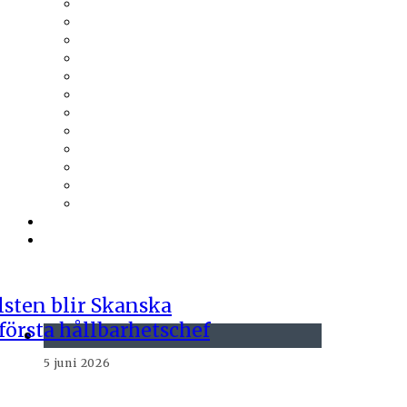
Thermia
Thermotech
Thomas Betong
Tikkurila
Trä & Teknik
Uponor
Uponor VVS
vuab
Wennerström Ljuskontroll
Wiklunds
Wikström VVS-Kontroll
Östberg
Prenumerera
Events
5 juni 2026