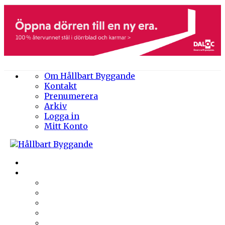
Om Hållbart Byggande
Kontakt
Prenumerera
Arkiv
Logga in
Mitt Konto
Byggprojekt
Energieffektivisering
Belysning
Klimatskal
Värme & Kyla
Ventilation
Sanitet