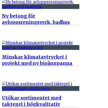
Ny betong för
avloppsreningsverk, badhus
och lantbruk
17 juni 2026
Minskar klimatavtrycket i
projekt med ny bioångpanna
12 juni 2026
Utökar sortimentet med
taktegel i högkvalitativ