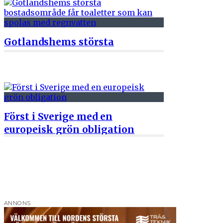
Gotlandshems största
bostadsområde får toaletter
som kan spolas med
regnvatten
2 juni 2026
Först i Sverige med en
europeisk grön obligation
1 juni 2026
ANNONS