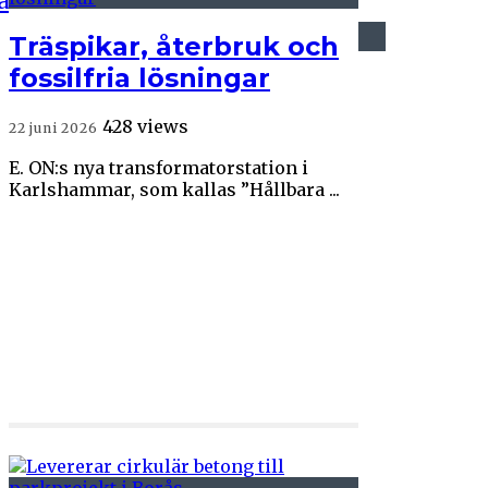
Träspikar, återbruk och
20 maj 2026
fossilfria lösningar
428 views
22 juni 2026
PEX – från avfall till
E. ON:s nya transformatorstation i
cirkulär affär i
Karlshammar, som kallas ”Hållbara ...
byggsektorn