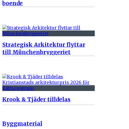
boende
1 juni 2026
Strategisk Arkitektur flyttar
till Münchenbryggeriet
22 maj 2026
Krook & Tjäder tilldelas
Kristianstads arkitekturpris
2026 för Rättscentrum
Byggmaterial
19 maj 2026